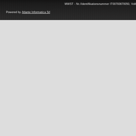
MWST - Nr./Identifikationsnummer IT00793670050, Volls
Powered by
Atlante Informatica Srl