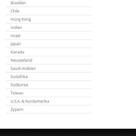
Brasilien
Chile
Hong Kong
Indien
Israel
Japan
Kanada
Neuseeland
Saudi-Arabien
Südafrika
Südkorea
Taiwan
U.S.A. & Nordamerika
Zypern