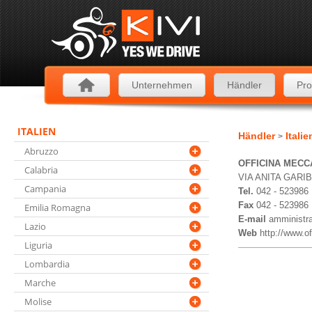
Unternehmen
Händler
Pro
ITALIEN
Händler
Itali
>
Abruzzo
OFFICINA MECCA
Calabria
VIA ANITA GARIB
Campania
Tel.
042 - 523986
Fax
042 - 523986
Emilia Romagna
E-mail
amministra
Lazio
Web
http://www.of
Liguria
Lombardia
Marche
Molise