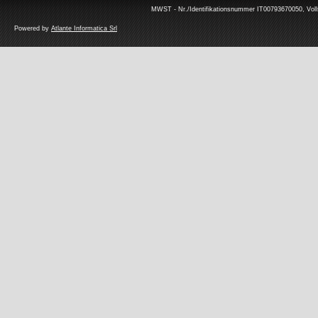
MWST - Nr./Identifikationsnummer IT00793670050, Volls
Powered by
Atlante Informatica Srl