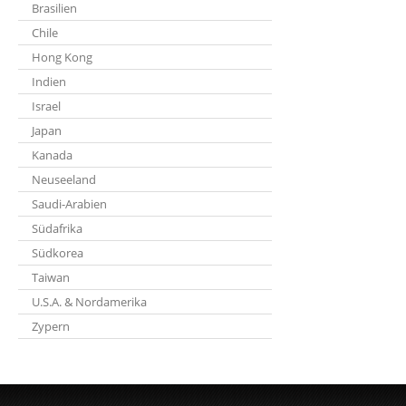
Brasilien
Chile
Hong Kong
Indien
Israel
Japan
Kanada
Neuseeland
Saudi-Arabien
Südafrika
Südkorea
Taiwan
U.S.A. & Nordamerika
Zypern