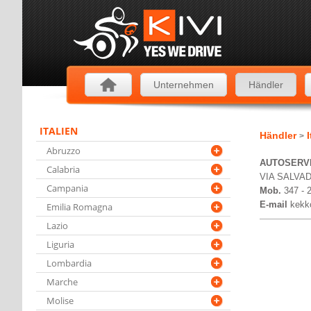
Unternehmen
Händler
ITALIEN
Händler
I
>
Abruzzo
AUTOSERVI
Calabria
VIA SALVAD
Campania
Mob.
347 - 
E-mail
kekk
Emilia Romagna
Lazio
Liguria
Lombardia
Marche
Molise