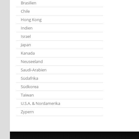
Brasilien
Chile
Hong Kong
Indien
Israel
Japan
Kanada
Neuseeland
Saudi-Arabien
Südafrika
Südkorea
Taiwan
U.S.A. & Nordamerika
Zypern