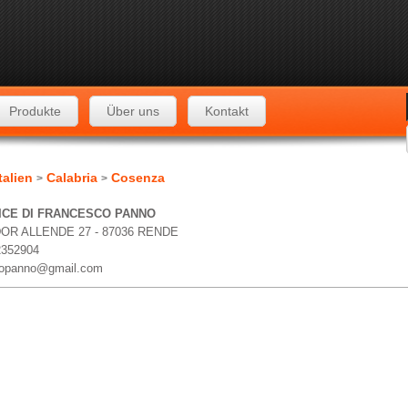
Produkte
Über uns
Kontakt
talien
Calabria
Cosenza
>
>
CE DI FRANCESCO PANNO
OR ALLENDE 27 - 87036 RENDE
2352904
opanno@gmail.com