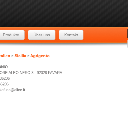
Produkte
Über uns
Kontakt
talien
Sicilia
Agrigento
>
>
ONIO
ORE ALEO NERO 3 - 92026 FAVARA
436206
36206
iofuca@alice.it