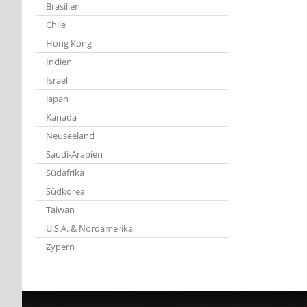
Brasilien
Chile
Hong Kong
Indien
Israel
Japan
Kanada
Neuseeland
Saudi-Arabien
Südafrika
Südkorea
Taiwan
U.S.A. & Nordamerika
Zypern