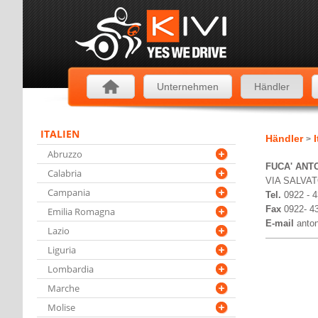
Unternehmen
Händler
ITALIEN
Händler
I
>
Abruzzo
FUCA' ANT
Calabria
VIA SALVAT
Campania
Tel.
0922 - 
Fax
0922- 4
Emilia Romagna
E-mail
anton
Lazio
Liguria
Lombardia
Marche
Molise