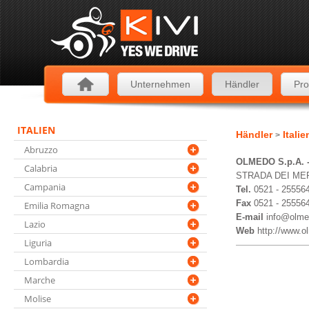
Unternehmen
Händler
Pro
ITALIEN
Händler
Itali
>
Abruzzo
OLMEDO S.p.A.
Calabria
STRADA DEI MER
Campania
Tel.
0521 - 25556
Fax
0521 - 25556
Emilia Romagna
E-mail
info@olme
Lazio
Web
http://www.o
Liguria
Lombardia
Marche
Molise