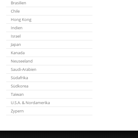
Brasilien
Chile
Hong Kong
Indien
Israel
Japan
Kanada
Neuseeland
Saudi-Arabien
Südafrika
Südkorea
Taiwan
U.S.A. & Nordamerika
Zypern