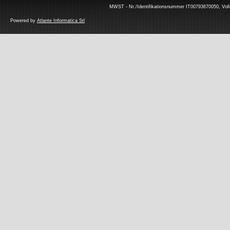
MWST - Nr./Identifikationsnummer IT00793670050, Volls
Powered by
Atlante Informatica Srl