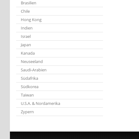
Brasilien
Chile
Hong Kong
Indien
Israel
Japan
Kanada
Neuseeland
Saudi-Arabien
Südafrika
Südkorea
Taiwan
U.S.A. & Nordamerika
Zypern