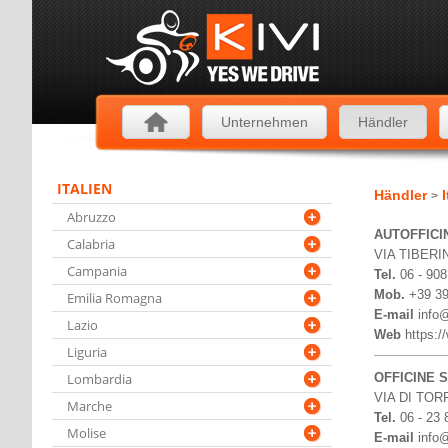
Unternehmen
Händler
ITALIEN
Händler
I
>
Abruzzo
AUTOFFICI
Calabria
VIA TIBERIN
Campania
Tel.
06 - 90
Mob.
+39 3
Emilia Romagna
E-mail
info@
Lazio
Web
https:/
Liguria
Lombardia
OFFICINE 
VIA DI TOR
Marche
Tel.
06 - 23 
Molise
E-mail
info@