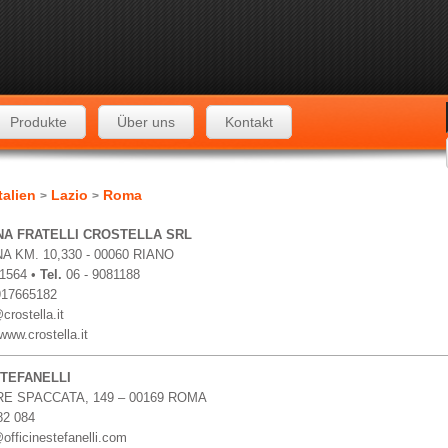
Produkte
Über uns
Kontakt
talien
Lazio
Roma
>
>
NA FRATELLI CROSTELLA SRL
A KM. 10,330 - 00060 RIANO
81564 •
Tel.
06 - 9081188
917665182
crostella.it
/www.crostella.it
STEFANELLI
RE SPACCATA, 149 – 00169 ROMA
82 084
officinestefanelli.com