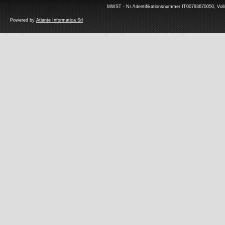
MWST - Nr./Identifikationsnummer IT00793670050, Volls
Powered by
Atlante Informatica Srl