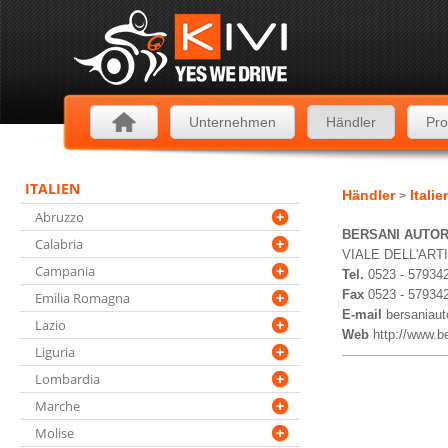
Unternehmen
Händler
Pro
ITALIEN
Händler
Itali
>
Abruzzo
BERSANI AUTOR
Calabria
VIALE DELL'ART
Campania
Tel.
0523 - 57934
Fax
0523 - 57934
Emilia Romagna
E-mail
bersaniaut
Lazio
Web
http://www.be
Liguria
Lombardia
Marche
Molise