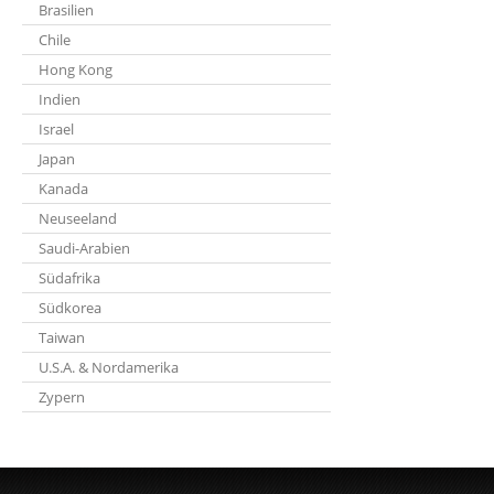
Brasilien
Chile
Hong Kong
Indien
Israel
Japan
Kanada
Neuseeland
Saudi-Arabien
Südafrika
Südkorea
Taiwan
U.S.A. & Nordamerika
Zypern