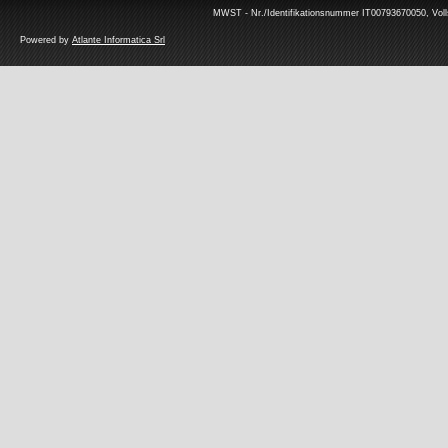
MWST - Nr./Identifikationsnummer IT00793670050, Volls
Powered by
Atlante Informatica Srl