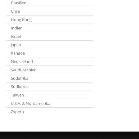
Brasilien
Chile
Hong Kong
Indien
Israel
Japan
Kanada
Neuseeland
Saudi-Arabien
Südafrika
Südkorea
Taiwan
U.S.A. & Nordamerika
Zypern