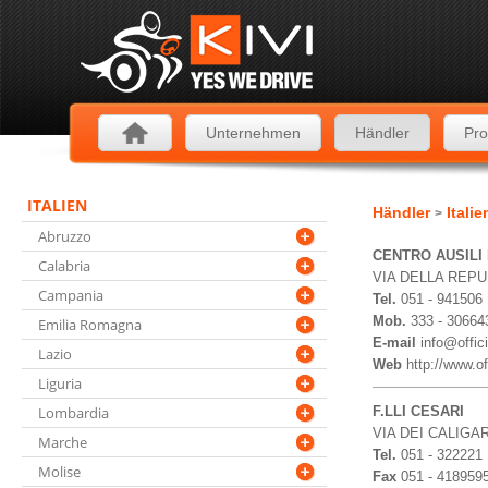
Unternehmen
Händler
Pro
ITALIEN
Händler
Itali
>
Abruzzo
CENTRO AUSILI 
Calabria
VIA DELLA REPU
Campania
Tel.
051 - 941506
Mob.
333 - 30664
Emilia Romagna
E-mail
info@offici
Lazio
Web
http://www.off
Liguria
Lombardia
F.LLI CESARI
VIA DEI CALIGAR
Marche
Tel.
051 - 322221
Molise
Fax
051 - 418959