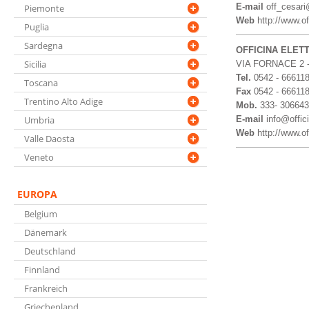
E-mail
off_cesari@
Piemonte
Web
http://www.of
Puglia
Sardegna
OFFICINA ELET
Sicilia
VIA FORNACE 2 
Tel.
0542 - 66611
Toscana
Fax
0542 - 66611
Trentino Alto Adige
Mob.
333- 30664
Umbria
E-mail
info@offici
Web
http://www.off
Valle Daosta
Veneto
EUROPA
Belgium
Dänemark
Deutschland
Finnland
Frankreich
Griechenland