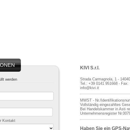
IONEN
KIVI S.r.l.
Strada Carmagnola, 1 - 14040 
llt werden
Tel.:
+39 0141 951668
- Fax:
info@kivi.it
MWST - Nr./Identifikationsn
Vollständig eingezahltes Gese
Bei Handelskammer in Asti reg
Unternehmensregister Nr.00
r Kontakt
Haben Sie ein GPS-Na