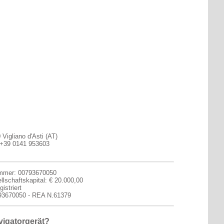
Vigliano d'Asti (AT)
 +39 0141 953603
ummer: 00793670050
llschaftskapital: € 20.000,00
istriert
793670050 - REA N.61379
vigatorgerät?