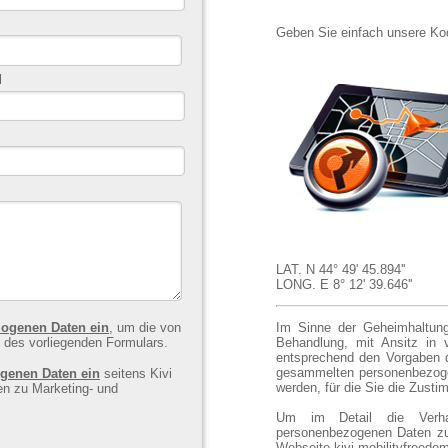
Geben Sie einfach unsere Koo
l
LAT. N 44° 49' 45.894''
LONG. E 8° 12' 39.646''
Im Sinne der Geheimhaltung
ogenen Daten ein
, um die von
Behandlung, mit Ansitz in 
 des vorliegenden Formulars.
entsprechend den Vorgaben d
gesammelten personenbezogen
genen Daten ein
seitens Kivi
werden, für die Sie die Zusti
Um im Detail die Verha
personenbezogenen Daten zu 
Webseite
kivi-mobilityfreedo