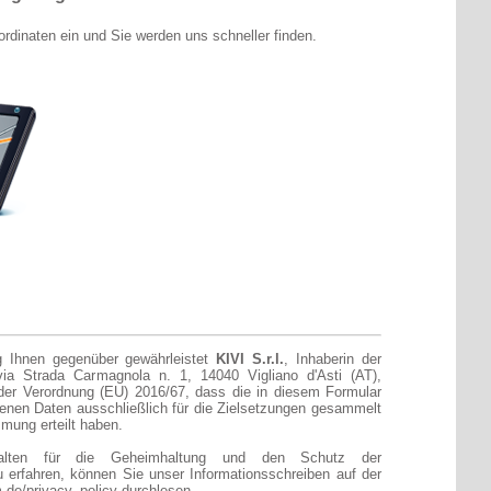
rdinaten ein und Sie werden uns schneller finden.
 Ihnen gegenüber gewährleistet
KIVI S.r.l.
, Inhaberin der
via Strada Carmagnola n. 1, 14040 Vigliano d'Asti (AT),
er Verordnung (EU) 2016/67, dass die in diesem Formular
en Daten ausschließlich für die Zielsetzungen gesammelt
mmung erteilt haben.
lten für die Geheimhaltung und den Schutz der
erfahren, können Sie unser Informationsschreiben auf der
m.de/privacy_policy
durchlesen