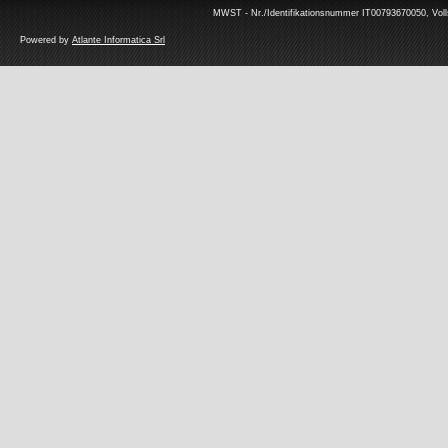
MWST - Nr./Identifikationsnummer IT00793670050, Volls
Powered by
Atlante Informatica Srl