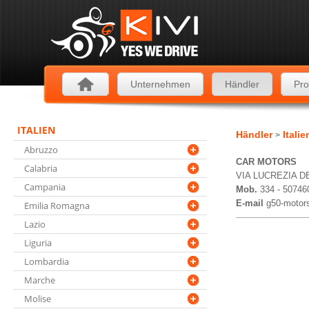
Unternehmen
Händler
Pro
ITALIEN
Händler
Itali
>
Abruzzo
CAR MOTORS
Calabria
VIA LUCREZIA D
Campania
Mob.
334 - 50746
E-mail
g50-motor
Emilia Romagna
Lazio
Liguria
Lombardia
Marche
Molise