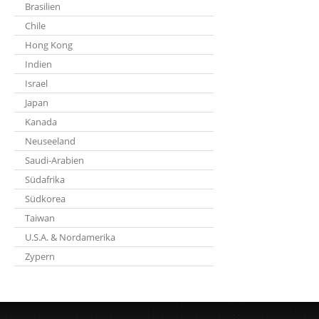
Brasilien
Chile
Hong Kong
Indien
Israel
Japan
Kanada
Neuseeland
Saudi-Arabien
Südafrika
Südkorea
Taiwan
U.S.A. & Nordamerika
Zypern