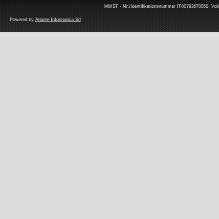
MWST - Nr./Identifikationsnummer IT00793670050, Volls
Powered by
Atlante Informatica Srl