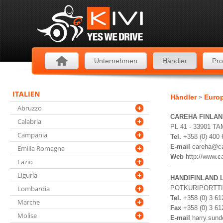
Unternehmen
Händler
Pro
ITALIEN
Händler
Euro
>
Abruzzo
CAREHA FINLAN
Calabria
PL 41 - 33901 T
Campania
Tel.
+358 (0) 400
E-mail
careha@car
Emilia Romagna
Web
http://www.ca
Lazio
Liguria
HANDIFINLAND 
Lombardia
POTKURIPORTTI 
Tel.
+358 (0) 3 6
Marche
Fax
+358 (0) 3 6
Molise
E-mail
harry.sun