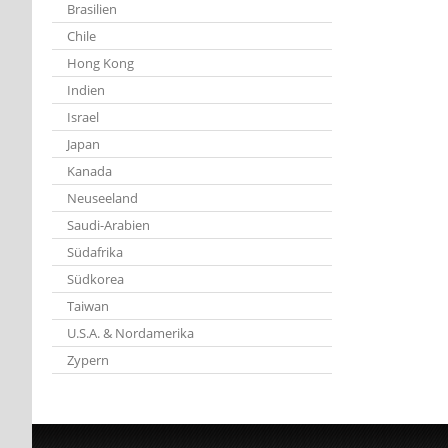
Brasilien
Chile
Hong Kong
Indien
Israel
Japan
Kanada
Neuseeland
Saudi-Arabien
Südafrika
Südkorea
Taiwan
U.S.A. & Nordamerika
Zypern