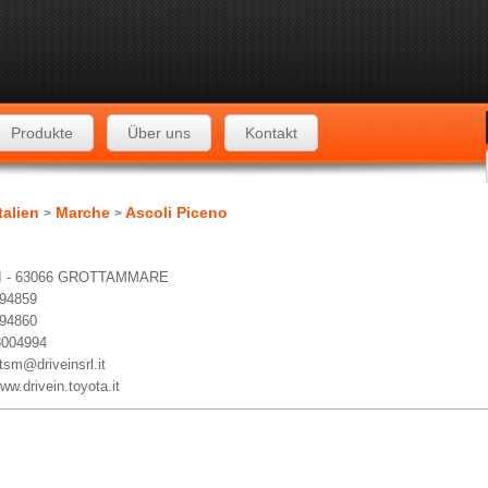
Produkte
Über uns
Kontakt
talien
Marche
Ascoli Piceno
>
>
 I - 63066 GROTTAMMARE
594859
594860
8004994
tsm@driveinsrl.it
www.drivein.toyota.it