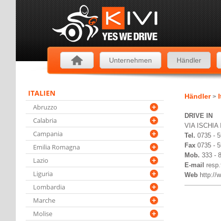
Unternehmen
Händler
ITALIEN
Händler
I
>
Abruzzo
DRIVE IN
Calabria
VIA ISCHIA
Campania
Tel.
0735 - 
Fax
0735 - 
Emilia Romagna
Mob.
333 - 
Lazio
E-mail
resp.
Liguria
Web
http://
Lombardia
Marche
Molise