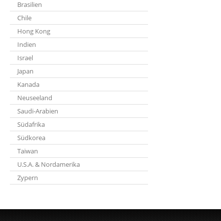
Brasilien
Chile
Hong Kong
Indien
Israel
Japan
Kanada
Neuseeland
Saudi-Arabien
Südafrika
Südkorea
Taiwan
U.S.A. & Nordamerika
Zypern