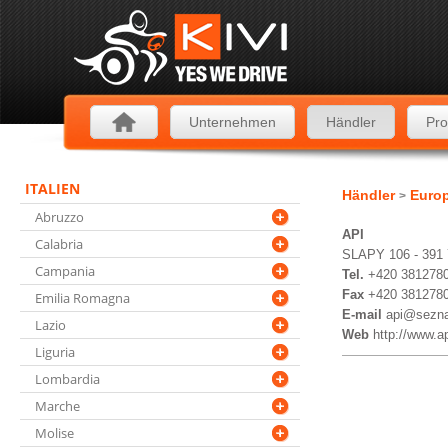
Unternehmen
Händler
Pro
ITALIEN
Händler
Euro
>
Abruzzo
API
Calabria
SLAPY 106 - 39
Campania
Tel.
+420 381278
Fax
+420 381278
Emilia Romagna
E-mail
api@sezn
Lazio
Web
http://www.a
Liguria
Lombardia
Marche
Molise