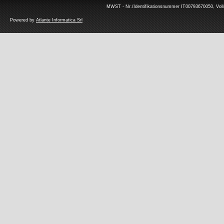
MWST - Nr./Identifikationsnummer IT00793670050, Volls
Powered by
Atlante Informatica Srl