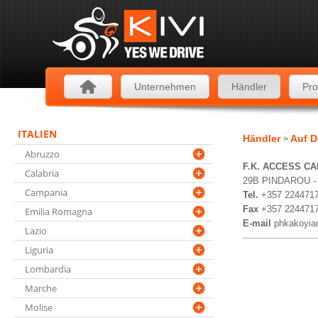
Unternehmen
Händler
Pro
ITALIEN
Händler
Auf D
>
Abruzzo
F.K. ACCESS CA
Calabria
29B PINDAROU -
Campania
Tel.
+357 224471
Fax
+357 224471
Emilia Romagna
E-mail
phkakoyia
Lazio
Liguria
Lombardia
Marche
Molise