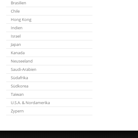
Brasilien
Chile
Hong Kong
Indien
Israel
Japan
Kanada
Neuseeland
Saudi-Arabien
Südafrika
Südkorea
Taiwan
U.S.A. & Nordamerika
Zypern