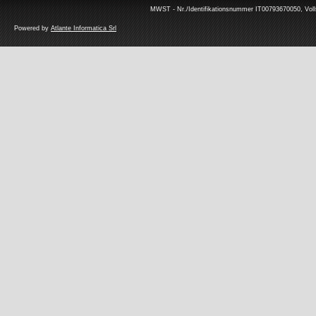
MWST - Nr./Identifikationsnummer IT00793670050, Volls
Powered by
Atlante Informatica Srl