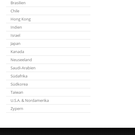
Brasilien
Chile
Hong Kong
Indien
Israel
Japan
Kanada
Neuseeland
Saudi-Arabien
Südafrika
Südkorea
Taiwan
U.S.A. & Nordamerika
Zypern