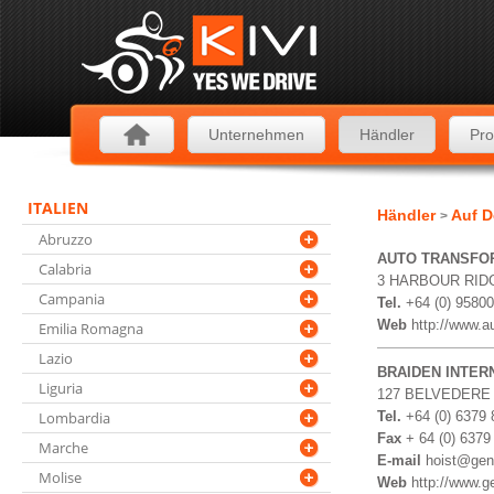
Unternehmen
Händler
Pro
ITALIEN
Händler
Auf D
>
Abruzzo
AUTO TRANSFOR
Calabria
3 HARBOUR RIDG
Campania
Tel.
+64 (0) 9580
Web
http://www.a
Emilia Romagna
Lazio
BRAIDEN INTER
Liguria
127 BELVEDERE 
Lombardia
Tel.
+64 (0) 6379
Fax
+ 64 (0) 6379
Marche
E-mail
hoist@gent
Molise
Web
http://www.g