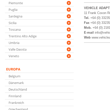
Piemonte
VEHICLE ADAPT
Puglia
11 Frank Coxon Rd
Sardegna
Tel.
+64 (0) 3323
Sicilia
Fax
+64 (0) 3323
Mob.
+64 (0) 218
Toscana
E-mail
info@vehic
Trentino Alto Adige
Web
www.vehicle
Umbria
Valle Daosta
Veneto
EUROPA
Belgium
Dänemark
Deutschland
Finnland
Frankreich
Griechenland