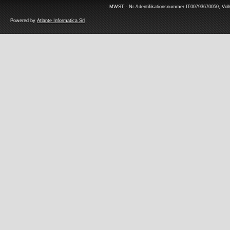
MWST - Nr./Identifikationsnummer IT00793670050, Volls
Powered by
Atlante Informatica Srl