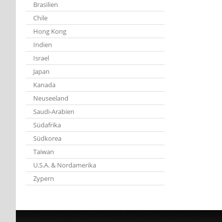
Brasilien
Chile
Hong Kong
Indien
Israel
Japan
Kanada
Neuseeland
Saudi-Arabien
Südafrika
Südkorea
Taiwan
U.S.A. & Nordamerika
Zypern