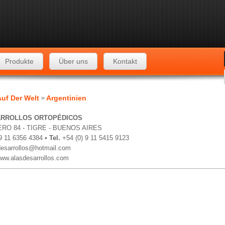
Produkte
Über uns
Kontakt
uf Der Welt
Argentinien
>
ARROLLOS ORTOPÉDICOS
RO 84 - TIGRE - BUENOS AIRES
 9 11 6356 4384 •
Tel.
+54 (0) 9 11 5415 9123
desarrollos@hotmail.com
www.alasdesarrollos.com