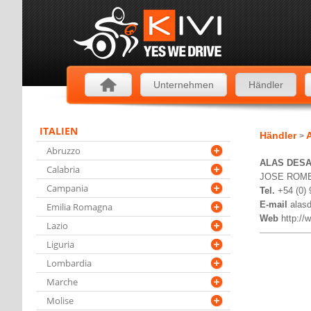
Unternehmen
Händler
ITALIEN
Händler
A
>
Abruzzo
ALAS DES
Calabria
JOSE ROME
Campania
Tel.
+54 (0)
E-mail
alas
Emilia Romagna
Web
http://
Lazio
Liguria
Lombardia
Marche
Molise