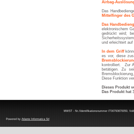
Airbag-Auslösung,
Das Handbedienge
Mittelfinger des 
Das Handbedienger
elektronischem Ga
gedrückt wird; b
Sicherheitssystem,
und erleichtert au
In dem Griff
könn
es vor, diese zu
Bremsblockierun
kontrolliert. Zur
betätigen. Zu s
Bremsblockierung,
Diese Funktion ver
Dieses Produkt v
Das Produkt hat 
MWST - Nr./Identifikationsnummer IT00793670050, Volls
Powered by
Atlante Informatica Srl