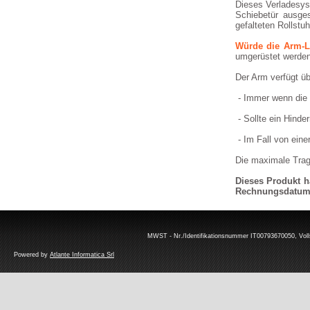
Dieses Verladesy
Schiebetür ausges
gefalteten Rollstu
Würde die Arm-La
umgerüstet werden
Der Arm verfügt ü
- Immer wenn die V
- Sollte ein Hinde
- Im Fall von eine
Die maximale Tragf
Dieses Produkt h
Rechnungsdatu
MWST - Nr./Identifikationsnummer IT00793670050, Volls
Powered by
Atlante Informatica Srl