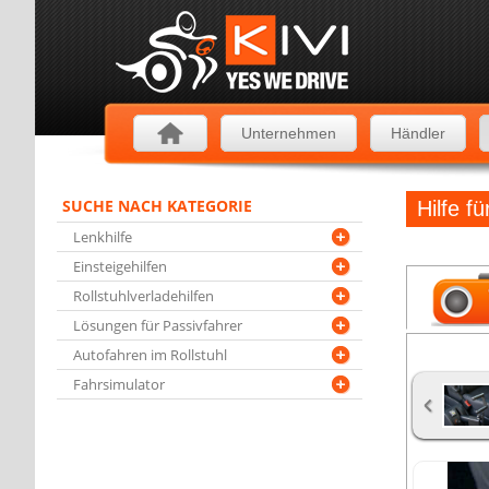
Unternehmen
Händler
SUCHE NACH KATEGORIE
Hilfe 
Lenkhilfe
Einsteigehilfen
Rollstuhlverladehilfen
Lösungen für Passivfahrer
Autofahren im Rollstuhl
Fahrsimulator