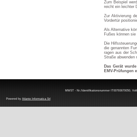
Zum Beispiel werd
reicht ein leichte
Zur Aktivierung d
Vordertür position
Als Alternative k
Fußes können sie e
Die Hilfssteuerun
die genannten Fun
ragen aus der Scha
Straße abwenden 
Das Gerät wurde 
EMV-Prüfungen er
MWST - Nr./Identifikationsnummer IT00793670050, Volls
Powered by
Atlante Informatica Srl