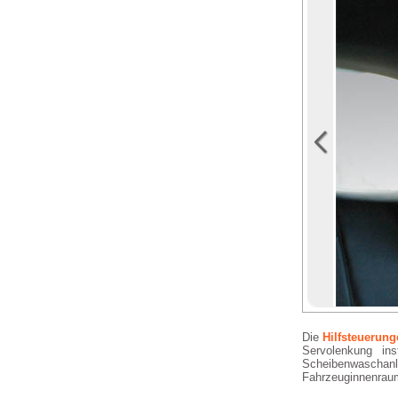
Die
Hilfsteuerun
Servolenkung ins
Scheibenwaschan
Fahrzeuginnenraum 